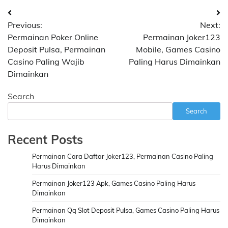
Post
Previous:
Next:
navigation
Permainan Poker Online
Permainan Joker123
Deposit Pulsa, Permainan
Mobile, Games Casino
Casino Paling Wajib
Paling Harus Dimainkan
Dimainkan
Search
Search
Recent Posts
Permainan Cara Daftar Joker123, Permainan Casino Paling
Harus Dimainkan
Permainan Joker123 Apk, Games Casino Paling Harus
Dimainkan
Permainan Qq Slot Deposit Pulsa, Games Casino Paling Harus
Dimainkan