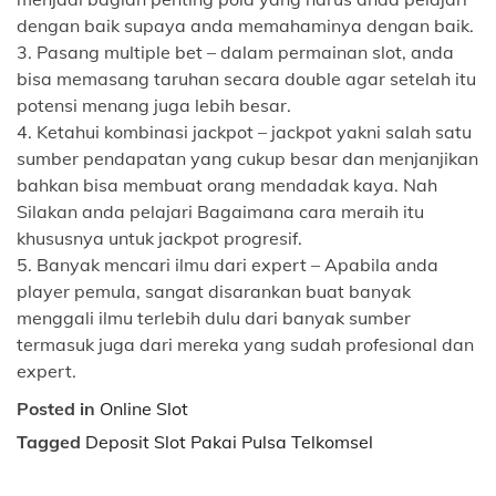
dengan baik supaya anda memahaminya dengan baik.
3. Pasang multiple bet – dalam permainan slot, anda
bisa memasang taruhan secara double agar setelah itu
potensi menang juga lebih besar.
4. Ketahui kombinasi jackpot – jackpot yakni salah satu
sumber pendapatan yang cukup besar dan menjanjikan
bahkan bisa membuat orang mendadak kaya. Nah
Silakan anda pelajari Bagaimana cara meraih itu
khususnya untuk jackpot progresif.
5. Banyak mencari ilmu dari expert – Apabila anda
player pemula, sangat disarankan buat banyak
menggali ilmu terlebih dulu dari banyak sumber
termasuk juga dari mereka yang sudah profesional dan
expert.
Posted in
Online Slot
Tagged
Deposit Slot Pakai Pulsa Telkomsel