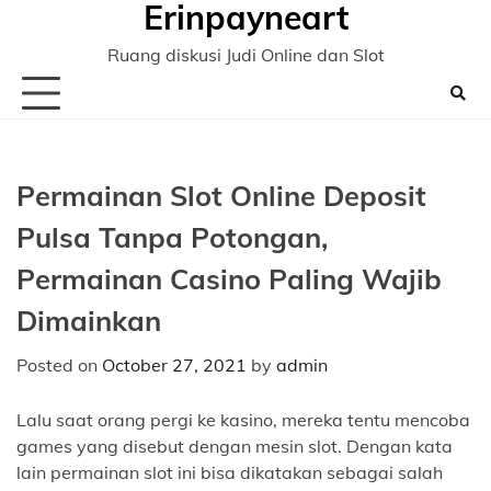
Erinpayneart
Skip
to
Ruang diskusi Judi Online dan Slot
content
Permainan Slot Online Deposit
Pulsa Tanpa Potongan,
Permainan Casino Paling Wajib
Dimainkan
Posted on
October 27, 2021
by
admin
Lalu saat orang pergi ke kasino, mereka tentu mencoba
games yang disebut dengan mesin slot. Dengan kata
lain permainan slot ini bisa dikatakan sebagai salah