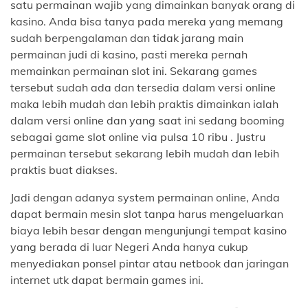
satu permainan wajib yang dimainkan banyak orang di
kasino. Anda bisa tanya pada mereka yang memang
sudah berpengalaman dan tidak jarang main
permainan judi di kasino, pasti mereka pernah
memainkan permainan slot ini. Sekarang games
tersebut sudah ada dan tersedia dalam versi online
maka lebih mudah dan lebih praktis dimainkan ialah
dalam versi online dan yang saat ini sedang booming
sebagai game slot online via pulsa 10 ribu . Justru
permainan tersebut sekarang lebih mudah dan lebih
praktis buat diakses.
Jadi dengan adanya system permainan online, Anda
dapat bermain mesin slot tanpa harus mengeluarkan
biaya lebih besar dengan mengunjungi tempat kasino
yang berada di luar Negeri Anda hanya cukup
menyediakan ponsel pintar atau netbook dan jaringan
internet utk dapat bermain games ini.