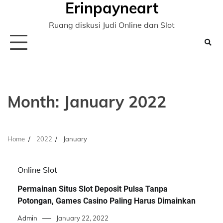
Erinpayneart
Skip
to
Ruang diskusi Judi Online dan Slot
content
Month:
January 2022
Home
2022
January
Online Slot
Permainan Situs Slot Deposit Pulsa Tanpa
Potongan, Games Casino Paling Harus Dimainkan
Admin
January 22, 2022