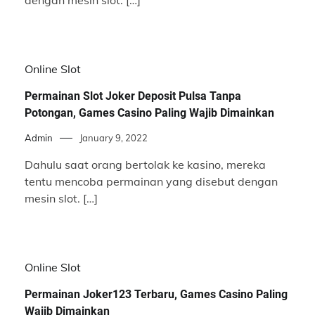
dengan mesin slot. […]
Online Slot
Permainan Slot Joker Deposit Pulsa Tanpa
Potongan, Games Casino Paling Wajib Dimainkan
Admin
January 9, 2022
Dahulu saat orang bertolak ke kasino, mereka
tentu mencoba permainan yang disebut dengan
mesin slot. […]
Online Slot
Permainan Joker123 Terbaru, Games Casino Paling
Wajib Dimainkan