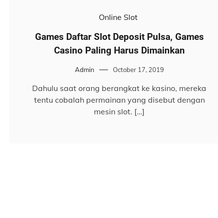
Online Slot
Games Daftar Slot Deposit Pulsa, Games
Casino Paling Harus Dimainkan
Admin
October 17, 2019
Dahulu saat orang berangkat ke kasino, mereka
tentu cobalah permainan yang disebut dengan
mesin slot. […]