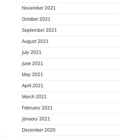
November 2021
October 2021
September 2021
August 2021
July 2021
June 2021
May 2021
April 2021
March 2021
February 2021
January 2021
December 2020