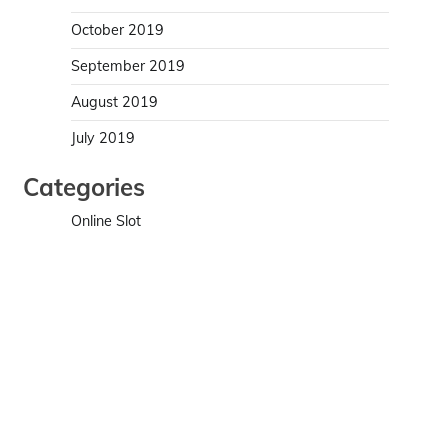
October 2019
September 2019
August 2019
July 2019
Categories
Online Slot