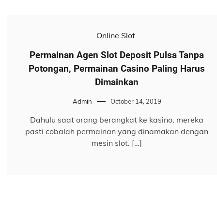
Online Slot
Permainan Agen Slot Deposit Pulsa Tanpa
Potongan, Permainan Casino Paling Harus
Dimainkan
Admin
October 14, 2019
Dahulu saat orang berangkat ke kasino, mereka
pasti cobalah permainan yang dinamakan dengan
mesin slot. […]