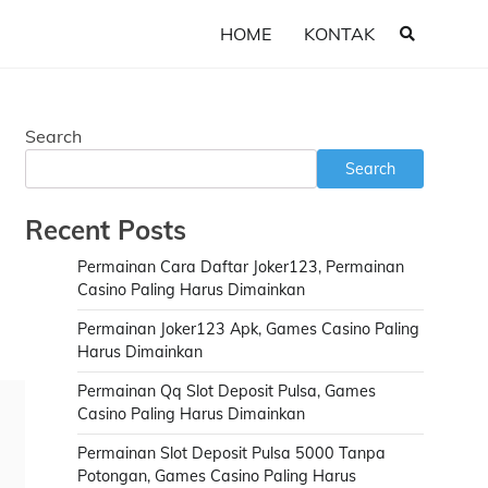
HOME
KONTAK
Search
Search
Recent Posts
Permainan Cara Daftar Joker123, Permainan
Casino Paling Harus Dimainkan
Permainan Joker123 Apk, Games Casino Paling
Harus Dimainkan
Permainan Qq Slot Deposit Pulsa, Games
Casino Paling Harus Dimainkan
Permainan Slot Deposit Pulsa 5000 Tanpa
Potongan, Games Casino Paling Harus