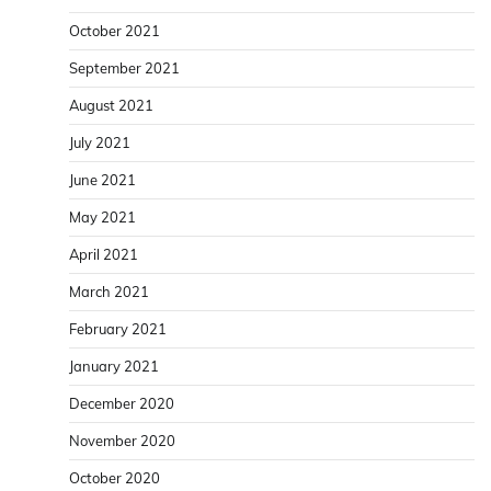
October 2021
September 2021
August 2021
July 2021
June 2021
May 2021
April 2021
March 2021
February 2021
January 2021
December 2020
November 2020
October 2020