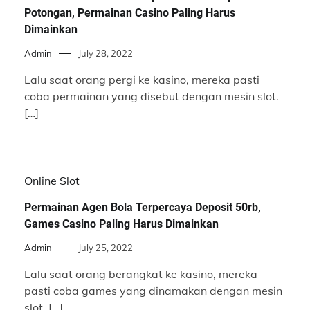
Potongan, Permainan Casino Paling Harus
Dimainkan
Admin
July 28, 2022
Lalu saat orang pergi ke kasino, mereka pasti
coba permainan yang disebut dengan mesin slot.
[…]
Online Slot
Permainan Agen Bola Terpercaya Deposit 50rb,
Games Casino Paling Harus Dimainkan
Admin
July 25, 2022
Lalu saat orang berangkat ke kasino, mereka
pasti coba games yang dinamakan dengan mesin
slot. […]