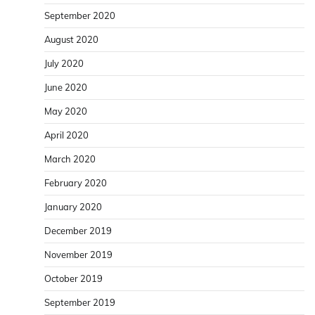
September 2020
August 2020
July 2020
June 2020
May 2020
April 2020
March 2020
February 2020
January 2020
December 2019
November 2019
October 2019
September 2019