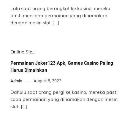
Lalu saat orang berangkat ke kasino, mereka
pasti mencoba permainan yang dinamakan
dengan mesin slot. […]
Online Slot
Permainan Joker123 Apk, Games Casino Paling
Harus Dimainkan
Admin
August 8, 2022
Dahulu saat orang pergi ke kasino, mereka pasti
coba permainan yang dinamakan dengan mesin
slot. […]