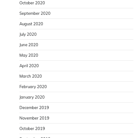
October 2020
September 2020
August 2020
July 2020
June 2020
May 2020
April 2020
March 2020
February 2020
January 2020
December 2019
November 2019
October 2019