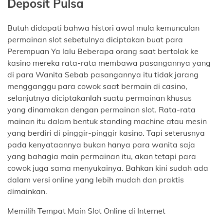
Deposit Pulsa
Butuh didapati bahwa histori awal mula kemunculan
permainan slot sebetulnya diciptakan buat para
Perempuan Ya lalu Beberapa orang saat bertolak ke
kasino mereka rata-rata membawa pasangannya yang
di para Wanita Sebab pasangannya itu tidak jarang
mengganggu para cowok saat bermain di casino,
selanjutnya diciptakanlah suatu permainan khusus
yang dinamakan dengan permainan slot. Rata-rata
mainan itu dalam bentuk standing machine atau mesin
yang berdiri di pinggir-pinggir kasino. Tapi seterusnya
pada kenyataannya bukan hanya para wanita saja
yang bahagia main permainan itu, akan tetapi para
cowok juga sama menyukainya. Bahkan kini sudah ada
dalam versi online yang lebih mudah dan praktis
dimainkan.
Memilih Tempat Main Slot Online di Internet