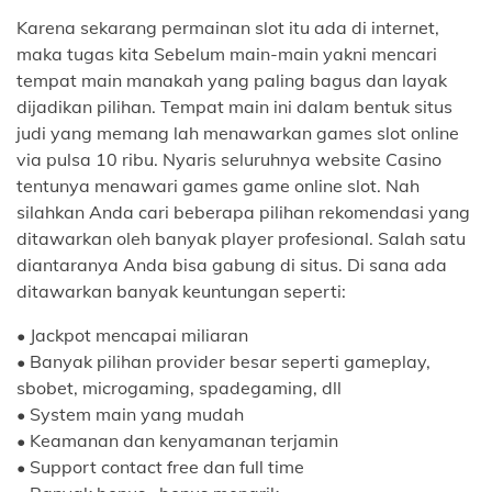
Karena sekarang permainan slot itu ada di internet,
maka tugas kita Sebelum main-main yakni mencari
tempat main manakah yang paling bagus dan layak
dijadikan pilihan. Tempat main ini dalam bentuk situs
judi yang memang lah menawarkan games slot online
via pulsa 10 ribu. Nyaris seluruhnya website Casino
tentunya menawari games game online slot. Nah
silahkan Anda cari beberapa pilihan rekomendasi yang
ditawarkan oleh banyak player profesional. Salah satu
diantaranya Anda bisa gabung di situs. Di sana ada
ditawarkan banyak keuntungan seperti:
• Jackpot mencapai miliaran
• Banyak pilihan provider besar seperti gameplay,
sbobet, microgaming, spadegaming, dll
• System main yang mudah
• Keamanan dan kenyamanan terjamin
• Support contact free dan full time