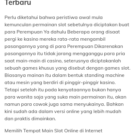
Terbaru
Perlu diketahui bahwa peristiwa awal mula
kemunculan permainan slot sebetulnya diciptakan buat
para Perempuan Ya dahulu Beberapa orang disaat
pergi ke kasino mereka rata-rata mengambil
pasangannya yang di para Perempuan Dikarenakan
pasangannya itu tidak jarang mengganggu para pria
saat main-main di casino, seterusnya diciptakanlah
sebuah games khusus yang disebut dengan games slot.
Biasanya mainan itu dalam bentuk standing machine
atau mesin yang berdiri di pinggir-pinggir kasino.
Tetapi setelah itu pada kenyataannya bukan hanya
para wanita saja yang suka main permainan itu, akan
namun para cowok juga sama menyukainya. Bahkan
kini sudah ada dalam versi online yang lebih mudah
dan praktis dimainkan.
Memilih Tempat Main Slot Online di Internet