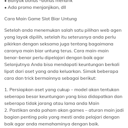
• Banyak bonus –bonus menarik
• Ada promo menjanjikan, dll
Cara Main Game Slot Biar Untung
Setelah anda menemukan salah satu pilihan web agen
yang layak dipilih, setelah itu seterusnya anda perlu
pikirkan dengan seksama juga tentang bagaimana
caranya main biar untung terus. Cara main-main
benar-benar perlu dipelajari dengan baik agar
Selanjutnya Anda bisa mendapati keuntungan berkali
lipat dari aset yang anda keluarkan. Simak beberapa
cara dan trick bermainnya sebagai berikut:
1. Persiapkan aset yang cukup – model akan tentukan
seberapa besar keuntungan yang bisa didapatkan dan
seberapa tidak jarang atau lama anda Main
2. Pastikan anda paham akan games – aturan main jadi
bagian penting pola yang mesti anda pelajari dengan
baik agar anda memahaminya dengan baik.