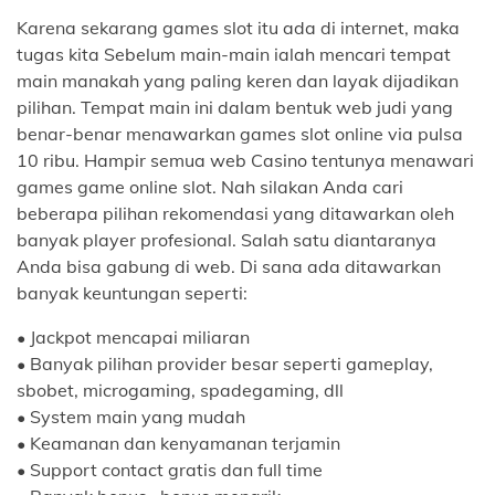
Karena sekarang games slot itu ada di internet, maka
tugas kita Sebelum main-main ialah mencari tempat
main manakah yang paling keren dan layak dijadikan
pilihan. Tempat main ini dalam bentuk web judi yang
benar-benar menawarkan games slot online via pulsa
10 ribu. Hampir semua web Casino tentunya menawari
games game online slot. Nah silakan Anda cari
beberapa pilihan rekomendasi yang ditawarkan oleh
banyak player profesional. Salah satu diantaranya
Anda bisa gabung di web. Di sana ada ditawarkan
banyak keuntungan seperti:
• Jackpot mencapai miliaran
• Banyak pilihan provider besar seperti gameplay,
sbobet, microgaming, spadegaming, dll
• System main yang mudah
• Keamanan dan kenyamanan terjamin
• Support contact gratis dan full time