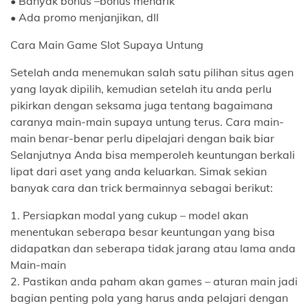
• Banyak bonus –bonus menarik
• Ada promo menjanjikan, dll
Cara Main Game Slot Supaya Untung
Setelah anda menemukan salah satu pilihan situs agen
yang layak dipilih, kemudian setelah itu anda perlu
pikirkan dengan seksama juga tentang bagaimana
caranya main-main supaya untung terus. Cara main-
main benar-benar perlu dipelajari dengan baik biar
Selanjutnya Anda bisa memperoleh keuntungan berkali
lipat dari aset yang anda keluarkan. Simak sekian
banyak cara dan trick bermainnya sebagai berikut:
1. Persiapkan modal yang cukup – model akan
menentukan seberapa besar keuntungan yang bisa
didapatkan dan seberapa tidak jarang atau lama anda
Main-main
2. Pastikan anda paham akan games – aturan main jadi
bagian penting pola yang harus anda pelajari dengan