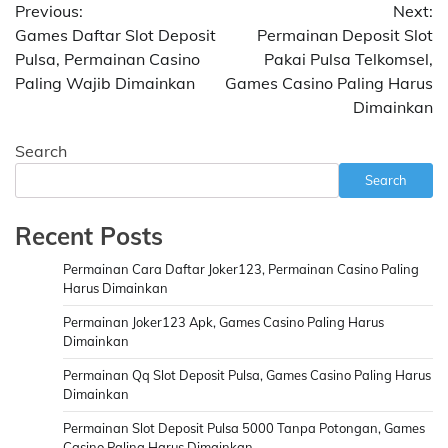
Previous:
Next:
navigation
Games Daftar Slot Deposit
Permainan Deposit Slot
Pulsa, Permainan Casino
Pakai Pulsa Telkomsel,
Paling Wajib Dimainkan
Games Casino Paling Harus
Dimainkan
Search
Search
Recent Posts
Permainan Cara Daftar Joker123, Permainan Casino Paling
Harus Dimainkan
Permainan Joker123 Apk, Games Casino Paling Harus
Dimainkan
Permainan Qq Slot Deposit Pulsa, Games Casino Paling Harus
Dimainkan
Permainan Slot Deposit Pulsa 5000 Tanpa Potongan, Games
Casino Paling Harus Dimainkan