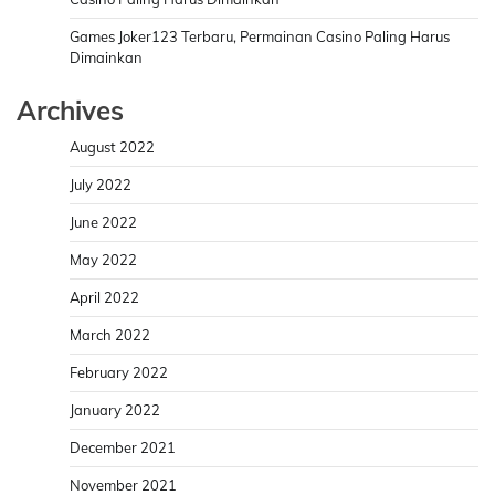
Games Joker123 Terbaru, Permainan Casino Paling Harus
Dimainkan
Archives
August 2022
July 2022
June 2022
May 2022
April 2022
March 2022
February 2022
January 2022
December 2021
November 2021