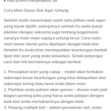
• Ada promo menjanjikan, dll
Cara Main Game Slot Agar Untung
Setelah anda menemukan salah satu pilihan web agen
yang layak dipilih, selanjutnya setelah itu anda butuh
pikirkan dengan seksama juga tentang bagaimana
caranya main-main supaya untung terus. Cara main-
main benar-benar perlu dipelajari dengan baik biar
Setelah itu Anda bisa mendapatkan keuntungan berkali
lipat dari aset yang anda keluarkan. Simak beberapa
cara dan trik bermainnya sebagai berikut:
1. Persiapkan aset yang cukup – model akan tentukan
seberapa besar keuntungan yang bisa didapatkan dan
seberapa sering atau lama anda Main-main
2. Pastikan anda paham akan games – aturan main jadi
bagian penting pola yang harus anda pelajari dengan
baik biar anda memahaminya dengan baik.
3. Pasang multiple bet – dalam permainan slot, anda