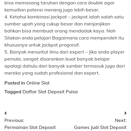
bisa memasang taruhan dengan cara double agar
kemudian potensi menang juga lebih besar.
4. Ketahui kombinasi jackpot – jackpot ialah salah satu
sumber upah yang cukup besar dan menjanjikan
bahkan bisa membuat orang mendadak kaya. Nah
Silakan anda pelajari Bagaimana cara memperoleh itu
khususnya untuk jackpot progresif.
5. Banyak menuntut ilmu dari expert – Jika anda player
pemula, sangat disarankan buat banyak belajar
apalagi dahulu dari banyak sumber termasuk juga dari
mereka yang sudah profesional dan expert.
Posted in
Online Slot
Tagged
Daftar Slot Deposit Pulsa
Post
Previous:
Next:
navigation
Permainan Slot Deposit
Games Judi Slot Deposit