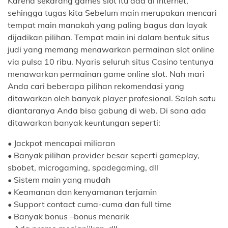
Karena sekarang games slot itu ada di internet,
sehingga tugas kita Sebelum main merupakan mencari
tempat main manakah yang paling bagus dan layak
dijadikan pilihan. Tempat main ini dalam bentuk situs
judi yang memang menawarkan permainan slot online
via pulsa 10 ribu. Nyaris seluruh situs Casino tentunya
menawarkan permainan game online slot. Nah mari
Anda cari beberapa pilihan rekomendasi yang
ditawarkan oleh banyak player profesional. Salah satu
diantaranya Anda bisa gabung di web. Di sana ada
ditawarkan banyak keuntungan seperti:
• Jackpot mencapai miliaran
• Banyak pilihan provider besar seperti gameplay,
sbobet, microgaming, spadegaming, dll
• Sistem main yang mudah
• Keamanan dan kenyamanan terjamin
• Support contact cuma-cuma dan full time
• Banyak bonus –bonus menarik