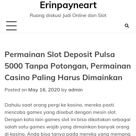
Erinpayneart
Skip
to
Ruang diskusi Judi Online dan Slot
content
Permainan Slot Deposit Pulsa
5000 Tanpa Potongan, Permainan
Casino Paling Harus Dimainkan
Posted on
May 16, 2020
by
admin
Dahulu saat orang pergi ke kasino, mereka pasti
mencoba games yang disebut dengan mesin slot.
Dengan kata lain games slot ini bisa dikatakan sebagai
salah satu games wajib yang dimainkan banyak orang
di kasino. Anda bisa tanya pada mereka yang memang