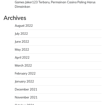
Games Joker123 Terbaru, Permainan Casino Paling Harus
Dimainkan
Archives
August 2022
July 2022
June 2022
May 2022
April 2022
March 2022
February 2022
January 2022
December 2021
November 2021