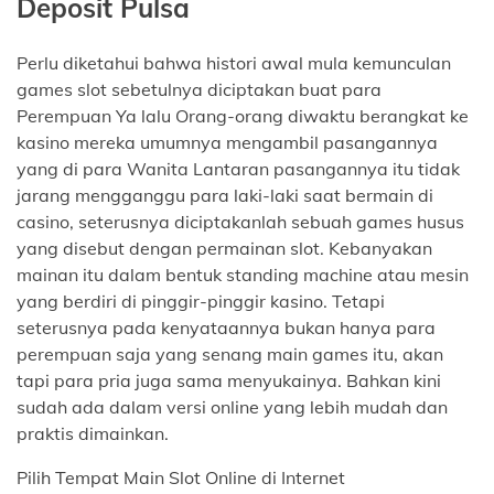
Deposit Pulsa
Perlu diketahui bahwa histori awal mula kemunculan
games slot sebetulnya diciptakan buat para
Perempuan Ya lalu Orang-orang diwaktu berangkat ke
kasino mereka umumnya mengambil pasangannya
yang di para Wanita Lantaran pasangannya itu tidak
jarang mengganggu para laki-laki saat bermain di
casino, seterusnya diciptakanlah sebuah games husus
yang disebut dengan permainan slot. Kebanyakan
mainan itu dalam bentuk standing machine atau mesin
yang berdiri di pinggir-pinggir kasino. Tetapi
seterusnya pada kenyataannya bukan hanya para
perempuan saja yang senang main games itu, akan
tapi para pria juga sama menyukainya. Bahkan kini
sudah ada dalam versi online yang lebih mudah dan
praktis dimainkan.
Pilih Tempat Main Slot Online di Internet