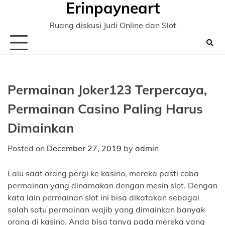
Erinpayneart
Skip
to
Ruang diskusi Judi Online dan Slot
content
Permainan Joker123 Terpercaya,
Permainan Casino Paling Harus
Dimainkan
Posted on
December 27, 2019
by
admin
Lalu saat orang pergi ke kasino, mereka pasti coba
permainan yang dinamakan dengan mesin slot. Dengan
kata lain permainan slot ini bisa dikatakan sebagai
salah satu permainan wajib yang dimainkan banyak
orang di kasino. Anda bisa tanya pada mereka yang