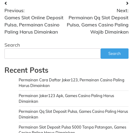
Post
Previous:
Next:
navigation
Games Slot Online Deposit
Permainan Qq Slot Deposit
Pulsa, Permainan Casino
Pulsa, Games Casino Paling
Paling Harus Dimainkan
Wajib Dimainkan
Search
Search
Recent Posts
Permainan Cara Daftar Joker123, Permainan Casino Paling
Harus Dimainkan
Permainan Joker123 Apk, Games Casino Paling Harus
Dimainkan
Permainan Qq Slot Deposit Pulsa, Games Casino Paling Harus
Dimainkan
Permainan Slot Deposit Pulsa 5000 Tanpa Potongan, Games
Casino Paling Harus Dimainkan