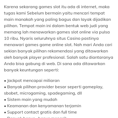
Karena sekarang games slot itu ada di internet, maka
tugas kami Sebelum bermain yaitu mencari tempat
main manakah yang paling bagus dan layak dijadikan
pilihan. Tempat main ini dalam bentuk web judi yang
memang lah menawarkan games slot online via pulsa
10 ribu. Nyaris seluruhnya situs Casino pastinya
menawari games game online slot. Nah mari Anda cari
sekian banyak pilihan rekomendasi yang ditawarkan
oleh banyak player profesional. Salah satu diantaranya
Anda bisa gabung di web. Di sana ada ditawarkan
banyak keuntungan seperti:
• Jackpot mencapai miliaran
• Banyak pilihan provider besar seperti gameplay,
sbobet, microgaming, spadegaming, dll
• Sistem main yang mudah
• Keamanan dan kenyamanan terjamin
• Support contact gratis dan full time