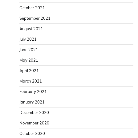
October 2021
September 2021
August 2021
July 2021
June 2021
May 2021
April 2021
March 2021
February 2021
January 2021
December 2020
November 2020
October 2020