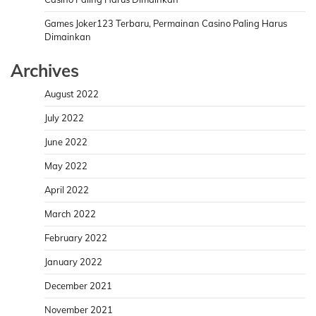
Games Joker123 Terbaru, Permainan Casino Paling Harus
Dimainkan
Archives
August 2022
July 2022
June 2022
May 2022
April 2022
March 2022
February 2022
January 2022
December 2021
November 2021