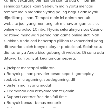
Karena sekarang permainan slot itu ada di internet,
sehingga tugas kami Sebelum main yaitu mencari
tempat main manakah yang paling bagus dan layak
dijadikan pilihan. Tempat main ini dalam bentuk
website judi yang memang lah menawari games slot
online via pulsa 10 ribu. Nyaris seluruhnya situs Casino
pastinya menawari permainan game online slot. Nah
silahkan Anda cari beberapa pilihan rekomendasi yang
ditawarkan oleh banyak player profesional. Salah satu
diantaranya Anda bisa gabung di website. Di sana ada
ditawarkan banyak keuntungan seperti:
• Jackpot mencapai miliaran
• Banyak pilihan provider besar seperti gameplay,
sbobet, microgaming, spadegaming, dll
• Sistem main yang mudah
• Keamanan dan kenyamanan terjamin
• Support contact free dan full time
• Banyak bonus –bonus menarik