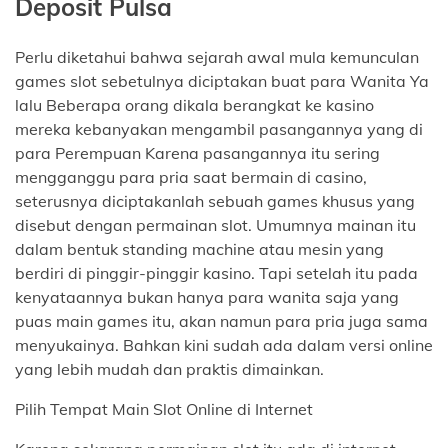
Deposit Pulsa
Perlu diketahui bahwa sejarah awal mula kemunculan
games slot sebetulnya diciptakan buat para Wanita Ya
lalu Beberapa orang dikala berangkat ke kasino
mereka kebanyakan mengambil pasangannya yang di
para Perempuan Karena pasangannya itu sering
mengganggu para pria saat bermain di casino,
seterusnya diciptakanlah sebuah games khusus yang
disebut dengan permainan slot. Umumnya mainan itu
dalam bentuk standing machine atau mesin yang
berdiri di pinggir-pinggir kasino. Tapi setelah itu pada
kenyataannya bukan hanya para wanita saja yang
puas main games itu, akan namun para pria juga sama
menyukainya. Bahkan kini sudah ada dalam versi online
yang lebih mudah dan praktis dimainkan.
Pilih Tempat Main Slot Online di Internet