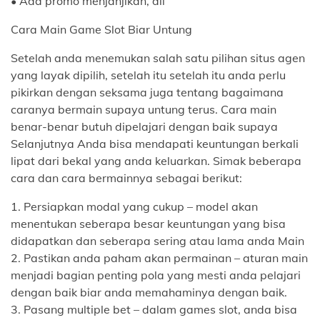
• Ada promo menjanjikan, dll
Cara Main Game Slot Biar Untung
Setelah anda menemukan salah satu pilihan situs agen
yang layak dipilih, setelah itu setelah itu anda perlu
pikirkan dengan seksama juga tentang bagaimana
caranya bermain supaya untung terus. Cara main
benar-benar butuh dipelajari dengan baik supaya
Selanjutnya Anda bisa mendapati keuntungan berkali
lipat dari bekal yang anda keluarkan. Simak beberapa
cara dan cara bermainnya sebagai berikut:
1. Persiapkan modal yang cukup – model akan
menentukan seberapa besar keuntungan yang bisa
didapatkan dan seberapa sering atau lama anda Main
2. Pastikan anda paham akan permainan – aturan main
menjadi bagian penting pola yang mesti anda pelajari
dengan baik biar anda memahaminya dengan baik.
3. Pasang multiple bet – dalam games slot, anda bisa