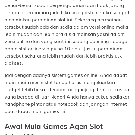
benar-benar sudah berpengalaman dan tidak jarang
bermain permainan judi di kasino, pasti mereka sempat
memainkan permainan slot ini. Sekarang permainan
tersebut sudah ada dan sedia dalam versi online maka
lebih mudah dan lebih praktis dimainkan yakni dalam
versi online dan yang saat ini sedang booming sebagai
game slot online via pulsa 10 ribu . Justru permainan
tersebut sekarang lebih mudah dan lebih praktis utk
diakses.
Jadi dengan adanya sistem games online, Anda dapat
main-main mesin slot tanpa harus mengeluarkan
budget lebih besar dengan mengunjungi tempat kasino
yang berada di luar Negeri Anda hanya cukup sediakan
handphone pintar atau notebook dan jaringan internet
buat dapat main games ini.
Awal Mula Games Agen Slot