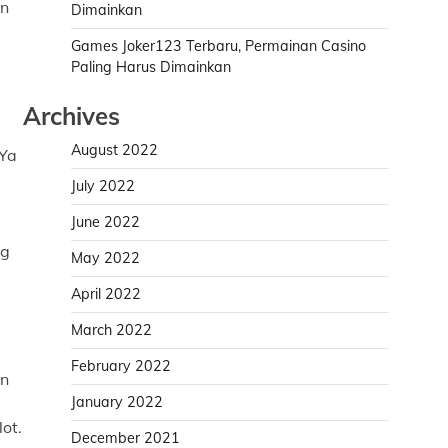
an
Dimainkan
Games Joker123 Terbaru, Permainan Casino
Paling Harus Dimainkan
Archives
August 2022
 Ya
July 2022
June 2022
ng
May 2022
g
April 2022
March 2022
February 2022
in
January 2022
ot.
December 2021