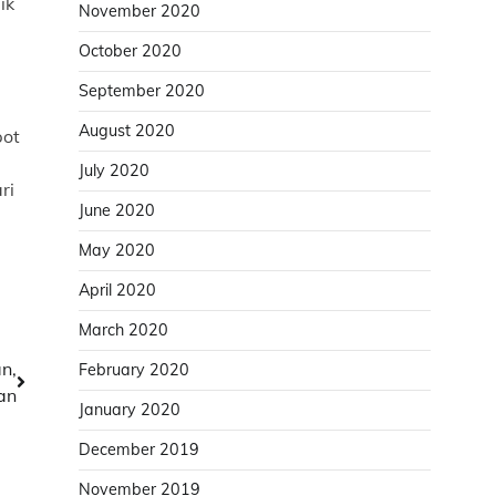
ik
November 2020
October 2020
September 2020
August 2020
pot
July 2020
ri
June 2020
May 2020
April 2020
March 2020
n,
February 2020
an
January 2020
December 2019
November 2019