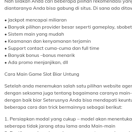
Nah silakan Anda cari beberapa pilihan rekomendasi yang
diantaranya Anda bisa gabung di situs. Di sana ada dit
• Jackpot mencapai miliaran
• Banyak pilihan provider besar seperti gameplay, sbobe
• Sistem main yang mudah
• Keamanan dan kenyamanan terjamin
• Support contact cuma-cuma dan full time
• Banyak bonus –bonus menarik
• Ada promo menjanjikan, dll
Cara Main Game Slot Biar Untung
Setelah anda menemukan salah satu pilihan website agen y
dengan seksama juga tentang bagaimana caranya main-ma
dengan baik biar Seterusnya Anda bisa mendapati keuntun
beberapa cara dan trick bermainnya sebagai berikut:
1. Persiapkan modal yang cukup – model akan menentuk
seberapa tidak jarang atau lama anda Main-main