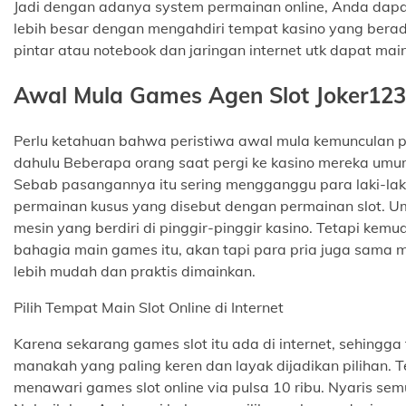
Jadi dengan adanya system permainan online, Anda dapa
lebih besar dengan mengahdiri tempat kasino yang bera
pintar atau notebook dan jaringan internet utk dapat mai
Awal Mula Games Agen Slot Joker123
Perlu ketahuan bahwa peristiwa awal mula kemunculan p
dahulu Beberapa orang saat pergi ke kasino mereka 
Sebab pasangannya itu sering mengganggu para laki-laki 
permainan kusus yang disebut dengan permainan slot. U
mesin yang berdiri di pinggir-pinggir kasino. Tetapi k
bahagia main games itu, akan tapi para pria juga sama 
lebih mudah dan praktis dimainkan.
Pilih Tempat Main Slot Online di Internet
Karena sekarang games slot itu ada di internet, sehing
manakah yang paling keren dan layak dijadikan pilihan.
menawari games slot online via pulsa 10 ribu. Nyaris se