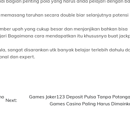
i bagian penting pola yang harus anda pelajari dengan ba
a memasang taruhan secara double biar selanjutnya potensi
 sumber upah yang cukup besar dan menjanjikan bahkan bisa
ari Bagaimana cara mendapatkan itu khususnya buat jack
la, sangat disarankan utk banyak belajar terlebih dahulu da
onal dan expert.
no
Games Joker123 Deposit Pulsa Tanpa Potonga
Next:
Games Casino Paling Harus Dimaink