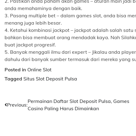
2. Pastikan anda paham akan games – aturan main jadi b
anda memahaminya dengan baik.
3. Pasang multiple bet – dalam games slot, anda bisa me
menang juga lebih besar.
4. Ketahui kombinasi jackpot – jackpot adalah salah sa
bahkan bisa membuat orang mendadak kaya. Nah Silahka
buat jackpot progresif.
5. Banyak menggali ilmu dari expert – Jikalau anda playe
dahulu dari banyak sumber termasuk dari mereka yang su
Posted in
Online Slot
Tagged
Situs Slot Deposit Pulsa
Post
Permainan Daftar Slot Deposit Pulsa, Games
Previous:
Casino Paling Harus Dimainkan
navigation