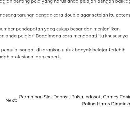
agian penting pola yang harus anda pelajari dengan baik a
masang taruhan dengan cara double agar setelah itu potens
tu sumber pendapatan yang cukup besar dan menjanjikan
n anda pelajari Bagaimana cara mendapati itu khususnya
r pemula, sangat disarankan untuk banyak belajar terlebih
dah profesional dan expert.
Permainan Slot Deposit Pulsa Indosat, Games Casi
Next:
Paling Harus Dimaink