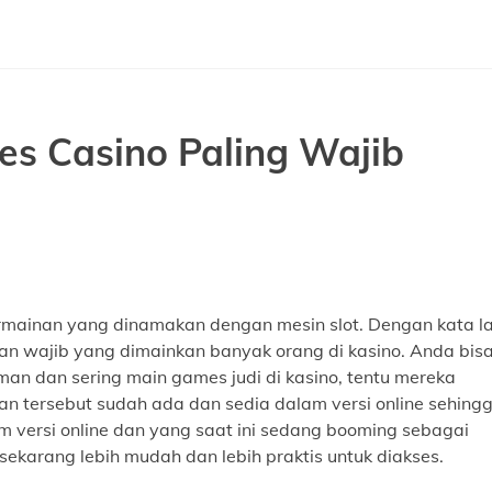
es Casino Paling Wajib
ermainan yang dinamakan dengan mesin slot. Dengan kata la
nan wajib yang dimainkan banyak orang di kasino. Anda bis
 dan sering main games judi di kasino, tentu mereka
n tersebut sudah ada dan sedia dalam versi online sehing
m versi online dan yang saat ini sedang booming sebagai
t sekarang lebih mudah dan lebih praktis untuk diakses.