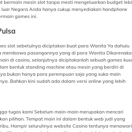
 bermain mesin slot tanpa mesti mengeluarkan budget leb
i luar Negara Anda hanya cukup menyediakan handphone
ermain games ini.
Pulsa
s slot sebetulnya diciptakan buat para Wanita Ya dahulu
ya membawa pasangannya yang di para Wanita Dikarenaka
ain di casino, selanjutnya diciptakanlah sebuah games kus
lam bentuk standing machine atau mesin yang berdiri di
annya bukan hanya para perempuan saja yang suka main
nya. Bahkan kini sudah ada dalam versi online yang lebih
hingga tugas kami Sebelum main-main merupakan mencari
an pilihan. Tempat main ini dalam bentuk web judi yang
ribu. Hampir seluruhnya website Casino tentunya menawari