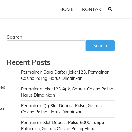
HOME
KONTAK
Search
Search
Recent Posts
Permainan Cara Daftar Joker123, Permainan
Casino Paling Harus Dimainkan
mes
Permainan Joker123 Apk, Games Casino Paling
Harus Dimainkan
Permainan Qq Slot Deposit Pulsa, Games
ka
Casino Paling Harus Dimainkan
Permainan Slot Deposit Pulsa 5000 Tanpa
Potongan, Games Casino Paling Harus