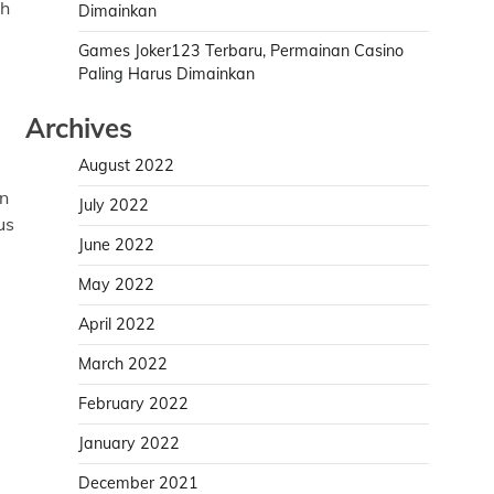
ih
Dimainkan
Games Joker123 Terbaru, Permainan Casino
Paling Harus Dimainkan
Archives
August 2022
n
July 2022
us
June 2022
May 2022
April 2022
March 2022
February 2022
January 2022
December 2021