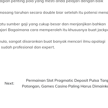
agian penting pola yang mesti anda pelajari dengan baik
masang taruhan secara double biar setelah itu potensi men
satu sumber gaji yang cukup besar dan menjanjikan bahkan
jari Bagaimana cara memperoleh itu khususnya buat jackp
mula, sangat disarankan buat banyak mencari ilmu apalagi
sudah profesional dan expert.
Permainan Slot Pragmatic Deposit Pulsa Tan
Next:
Potongan, Games Casino Paling Harus Dimaink