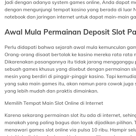
Jadi dengan adanya system games online, Anda dapat mai
dengan mengunjungi tempat kasino yang berada di luar 
notebook dan jaringan internet untuk dapat main-main ga
Awal Mula Permainan Deposit Slot Pa
Perlu didapati bahwa sejarah awal mula kemunculan game
Orang-orang disaat bertolak ke kasino mereka rata rat
Dikarenakan pasangannya itu tidak jarang mengganggu par
sebuah games khusus yang disebut dengan permainan slo
mesin yang berdiri di pinggir-pinggir kasino. Tapi kem
yang suka main games itu, akan namun para cowok juga 
yang lebih mudah dan praktis dimainkan.
Memilih Tempat Main Slot Online di Internet
Karena sekarang permainan slot itu ada di internet, seh
manakah yang paling bagus dan layak dijadikan pilihan.
menawari games slot online via pulsa 10 ribu. Hampir s