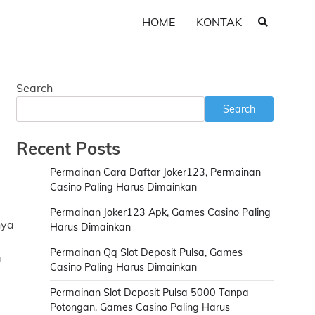
HOME
KONTAK
Search
Search
Recent Posts
Permainan Cara Daftar Joker123, Permainan
Casino Paling Harus Dimainkan
Permainan Joker123 Apk, Games Casino Paling
nya
Harus Dimainkan
Permainan Qq Slot Deposit Pulsa, Games
a
Casino Paling Harus Dimainkan
Permainan Slot Deposit Pulsa 5000 Tanpa
Potongan, Games Casino Paling Harus