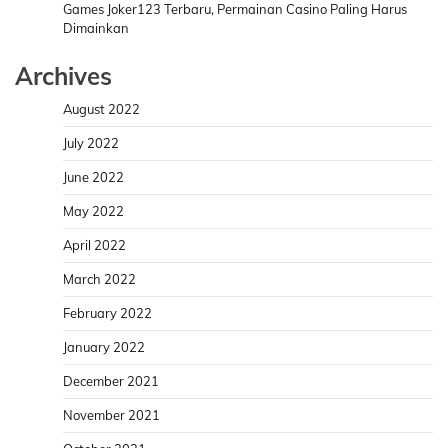
Games Joker123 Terbaru, Permainan Casino Paling Harus
Dimainkan
Archives
August 2022
July 2022
June 2022
May 2022
April 2022
March 2022
February 2022
January 2022
December 2021
November 2021