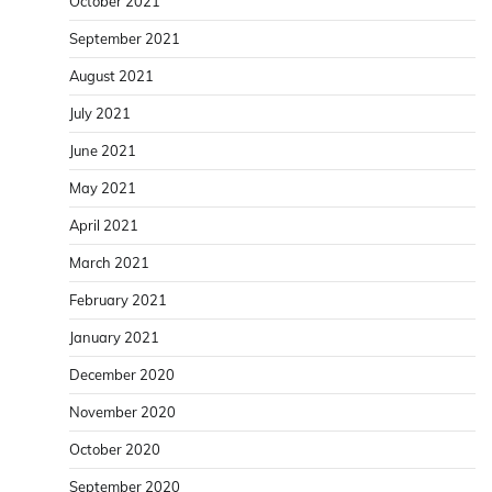
October 2021
September 2021
August 2021
July 2021
June 2021
May 2021
April 2021
March 2021
February 2021
January 2021
December 2020
November 2020
October 2020
September 2020