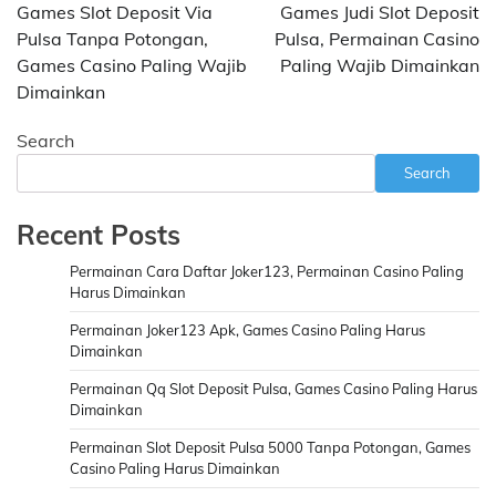
navigation
Games Slot Deposit Via
Games Judi Slot Deposit
Pulsa Tanpa Potongan,
Pulsa, Permainan Casino
Games Casino Paling Wajib
Paling Wajib Dimainkan
Dimainkan
Search
Search
Recent Posts
Permainan Cara Daftar Joker123, Permainan Casino Paling
Harus Dimainkan
Permainan Joker123 Apk, Games Casino Paling Harus
Dimainkan
Permainan Qq Slot Deposit Pulsa, Games Casino Paling Harus
Dimainkan
Permainan Slot Deposit Pulsa 5000 Tanpa Potongan, Games
Casino Paling Harus Dimainkan