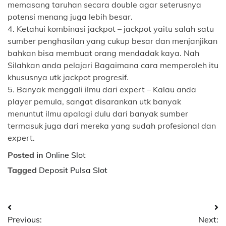
memasang taruhan secara double agar seterusnya
potensi menang juga lebih besar.
4. Ketahui kombinasi jackpot – jackpot yaitu salah satu
sumber penghasilan yang cukup besar dan menjanjikan
bahkan bisa membuat orang mendadak kaya. Nah
Silahkan anda pelajari Bagaimana cara memperoleh itu
khususnya utk jackpot progresif.
5. Banyak menggali ilmu dari expert – Kalau anda
player pemula, sangat disarankan utk banyak
menuntut ilmu apalagi dulu dari banyak sumber
termasuk juga dari mereka yang sudah profesional dan
expert.
Posted in
Online Slot
Tagged
Deposit Pulsa Slot
Post
Previous:
Next: